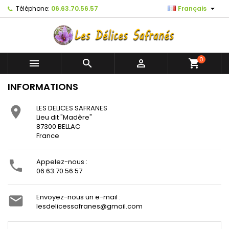

Téléphone:
06.63.70.56.57
Français
0



shopping_cart
INFORMATIONS
LES DELICES SAFRANES

Lieu dit "Madère"
87300 BELLAC
France
Appelez-nous :

06.63.70.56.57
Envoyez-nous un e-mail :

lesdelicessafranes@gmail.com