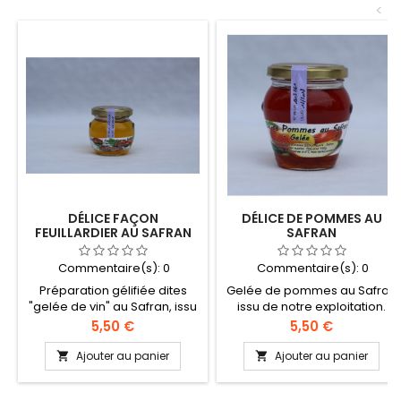
<
DÉLICE FAÇON
DÉLICE DE POMMES AU
FEUILLARDIER AU SAFRAN
SAFRAN
Commentaire(s):
0
Commentaire(s):
0
Préparation gélifiée dites
Gelée de pommes au Safran
"gelée de vin" au Safran, issu
issu de notre exploitation.
de notre exploitation.
Sans additif, ni conservateur.
Prix
Prix
5,50 €
5,50 €
Contient des sulfites. Pot de
Pot de 200g
100g
Ajouter au panier
Ajouter au panier

