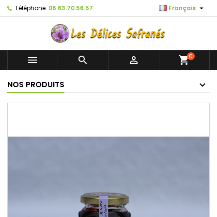

Téléphone:
06.63.70.56.57
Français
0



shopping_cart
NOS PRODUITS