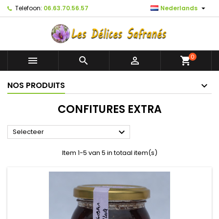

Telefoon:
06.63.70.56.57
Nederlands
0



shopping_cart
NOS PRODUITS
CONFITURES EXTRA

Selecteer
Item 1-5 van 5 in totaal item(s)