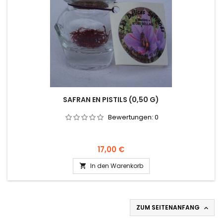
SAFRAN EN PISTILS (0,50 G)
Bewertungen:
0
Preis
17,00 €
In den Warenkorb

ZUM SEITENANFANG
