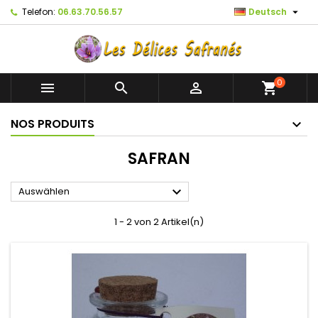

Telefon:
06.63.70.56.57
Deutsch
0



shopping_cart
NOS PRODUITS
SAFRAN

Auswählen
1 - 2 von 2 Artikel(n)