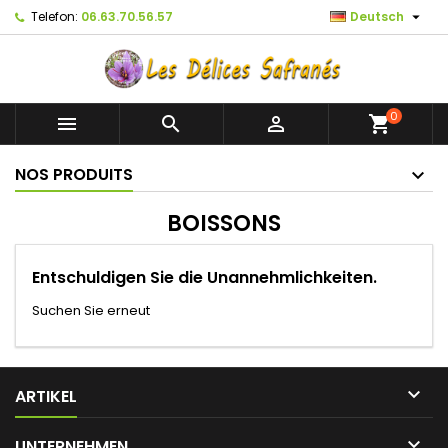

Telefon:
06.63.70.56.57
Deutsch
0



shopping_cart
NOS PRODUITS
BOISSONS
Entschuldigen Sie die Unannehmlichkeiten.
Suchen Sie erneut

ARTIKEL

UNTERNEHMEN