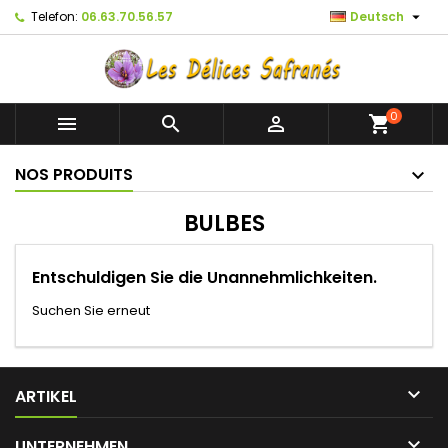

Telefon:
06.63.70.56.57
Deutsch
0



shopping_cart
NOS PRODUITS
BULBES
Entschuldigen Sie die Unannehmlichkeiten.
Suchen Sie erneut

ARTIKEL

UNTERNEHMEN