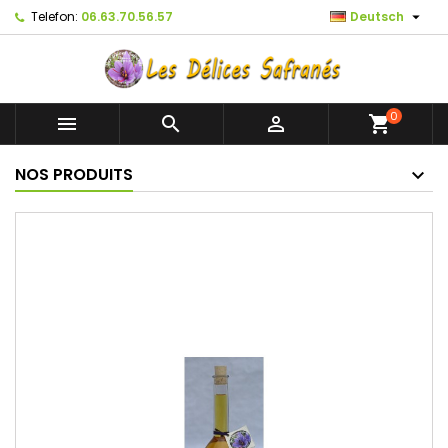

Telefon:
06.63.70.56.57
Deutsch
0



shopping_cart
NOS PRODUITS