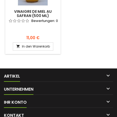
VINAIGRE DE MIEL AU
SAFRAN (500 ML)
Bewertungen:
0
Preis
11,00 €
In den Warenkorb


ARTIKEL

UNTERNEHMEN

IHR KONTO

KONTAKT