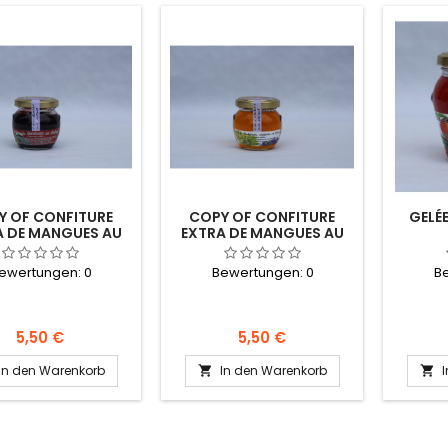
Y OF CONFITURE
COPY OF CONFITURE
GELÉ
A DE MANGUES AU
EXTRA DE MANGUES AU
SAFRAN
SAFRAN
ewertungen:
0
Bewertungen:
0
B
Preis
Preis
5,50 €
5,50 €
In den Warenkorb
In den Warenkorb

