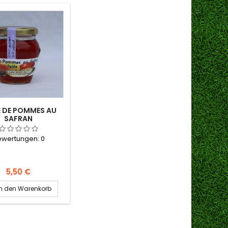
E DE POMMES AU
SAFRAN
ewertungen:
0
Preis
5,50 €
In den Warenkorb