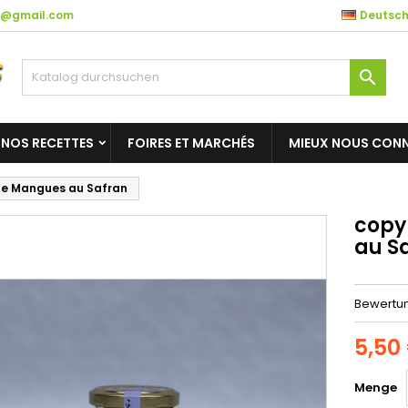
es@gmail.com
Deutsc

NOS RECETTES
FOIRES ET MARCHÉS
MIEUX NOUS CONN
 de Mangues au Safran
copy
au S
Bewertu
5,50
Menge