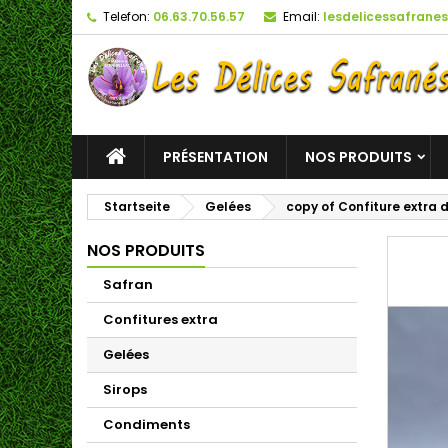
Telefon:
06.63.70.56.57
Email:
lesdelicessafran
PRÉSENTATION
NOS PRODUITS
Startseite
Gelées
copy of Confiture extra
NOS PRODUITS
Safran
Confitures extra
Gelées
Sirops
Condiments