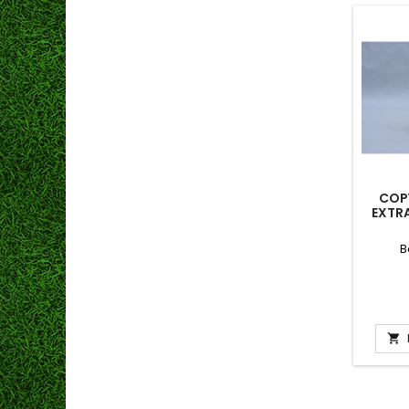
COP
EXTR
B
