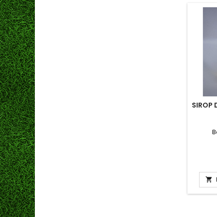
SIROP 
B
