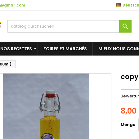
es@gmail.com
Deutsc

NOS RECETTES
FOIRES ET MARCHÉS
MIEUX NOUS CONN
100ml)
copy 
Bewertu
8,00
Menge