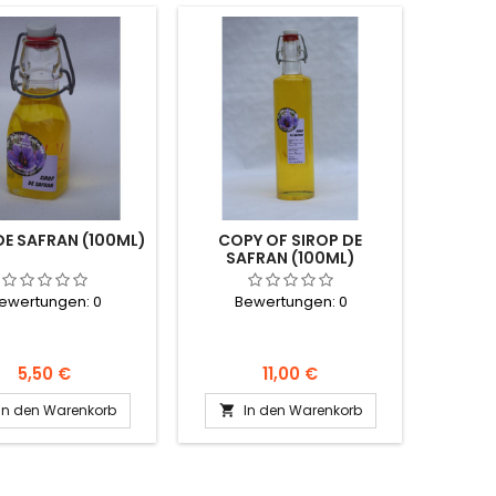
DE SAFRAN (100ML)
COPY OF SIROP DE
SAFRAN (100ML)
ewertungen:
0
Bewertungen:
0
Preis
Preis
5,50 €
11,00 €
In den Warenkorb
In den Warenkorb
