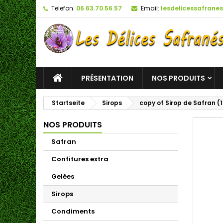
Telefon:
06.63.70.56.57
Email:
lesdelicessafran
PRÉSENTATION
NOS PRODUITS
Startseite
Sirops
copy of Sirop de Safran (
NOS PRODUITS
Safran
Confitures extra
Gelées
Sirops
Condiments